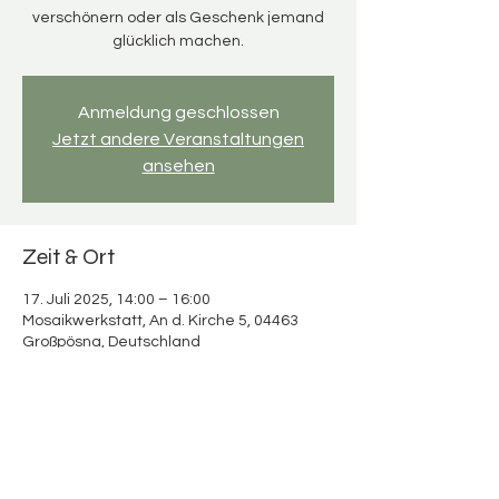
verschönern oder als Geschenk jemand
glücklich machen.
Anmeldung geschlossen
Jetzt andere Veranstaltungen
ansehen
Zeit & Ort
17. Juli 2025, 14:00 – 16:00
Mosaikwerkstatt, An d. Kirche 5, 04463
Großpösna, Deutschland
Über die Veranstaltung
Mosaikspaß für Erwachsene & Kinder 
Verbringt wertvolle Zeit miteinander und 