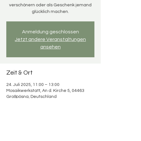
verschönern oder als Geschenk jemand
glücklich machen.
Anmeldung geschlossen
Jetzt andere Veranstaltungen
ansehen
Zeit & Ort
24. Juli 2025, 11:00 – 13:00
Mosaikwerkstatt, An d. Kirche 5, 04463
Großpösna, Deutschland
Über die Veranstaltung
Mosaikspaß für Erwachsene & Kinder 
Verbringt wertvolle Zeit miteinander und 