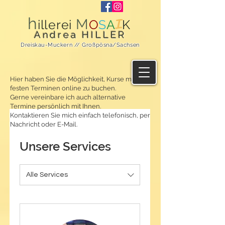
h
M
I
illerei
O
S
A
K
Andrea HILLER
Dreiskau-Muckern // Großpösna/Sachsen
Hier haben Sie die Möglichkeit, Kurse mit
festen Terminen online zu buchen.
Gerne vereinbare ich auch alternative
Termine persönlich mit Ihnen.
Kontaktieren Sie mich einfach telefonisch, per
Nachricht oder E-Mail.
Unsere Services
Alle Services