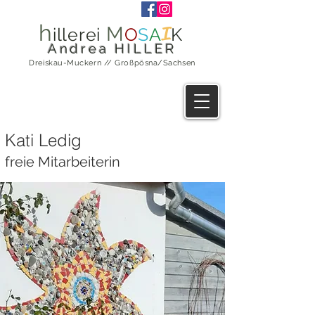
h
M
I
illerei
O
S
A
K
Andrea HILLER
Dreiskau-Muckern // Großpösna/Sachsen
Kati Ledig
freie Mitarbeiterin