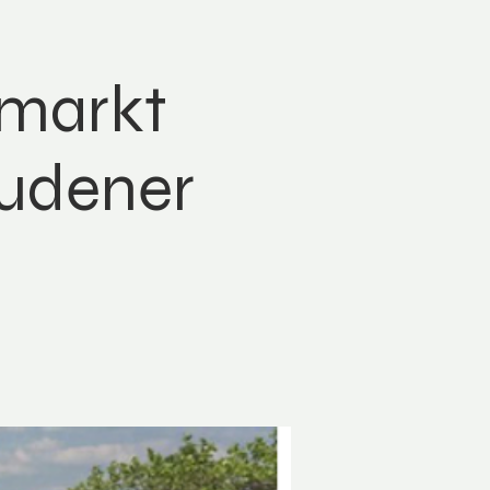
rmarkt
udener