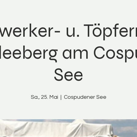
erker- u. Töpfe
leeberg am Cosp
See
Sa., 25. Mai
  |  
Cospudener See