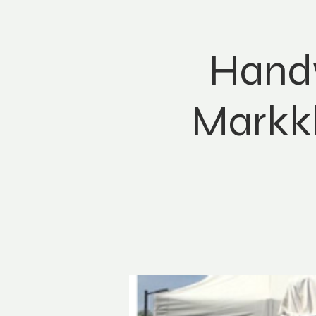
Handw
Markk