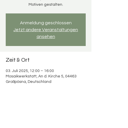
Motiven gestalten.
Anmeldung geschlossen
Jetzt andere Veranstaltungen
ansehen
Zeit & Ort
03. Juli 2025, 12:00 – 16:00
Mosaikwerkstatt, An d. Kirche 5, 04463
Großpösna, Deutschland
Über die Veranstaltung
Mosaikspaß für Erwachsene & Kinder 
Verbringt wertvolle Zeit miteinander und 
schafft bunte Urlaubserinnerungen!