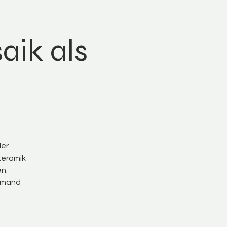
aik als
der
Keramik
en.
jemand