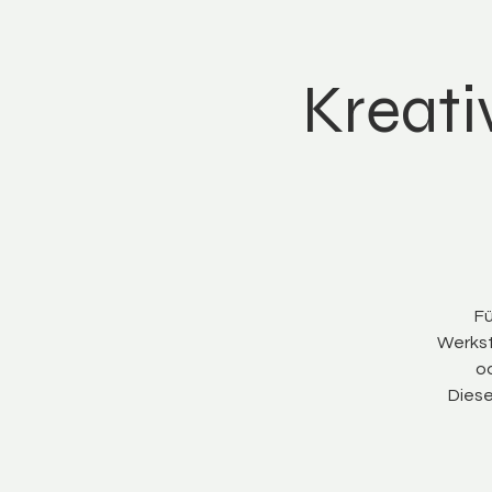
Kreati
Fü
Werkst
od
Diese