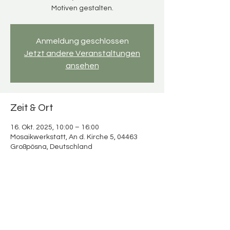
Motiven gestalten.
Anmeldung geschlossen
Jetzt andere Veranstaltungen
ansehen
Zeit & Ort
16. Okt. 2025, 10:00 – 16:00
Mosaikwerkstatt, An d. Kirche 5, 04463
Großpösna, Deutschland
Über die Veranstaltung
Mosaikspaß für Erwachsene & Kinder 
Verbringt wertvolle Zeit miteinander und 
schafft bunte Urlaubserinnerungen!