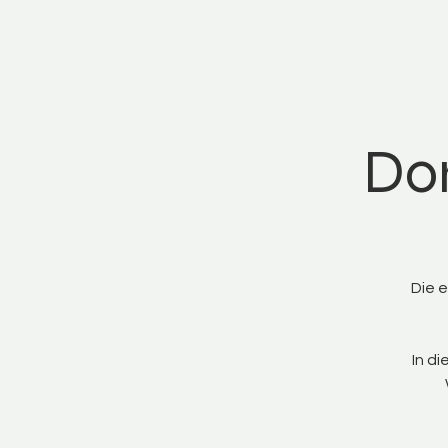
Do
Die 
In di