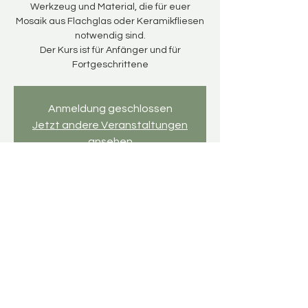
Werkzeug und Material, die für euer
Mosaik aus Flachglas oder Keramikfliesen
notwendig sind.
Der Kurs ist für Anfänger und für
Fortgeschrittene
Anmeldung geschlossen
Jetzt andere Veranstaltungen
ansehen
Zeit & Ort
14. Nov. 2024, 15:00 – 18:00
Mosaikwerkstatt, An d. Kirche 5, 04463
Großpösna, Deutschland