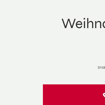
Weihna
Stöb