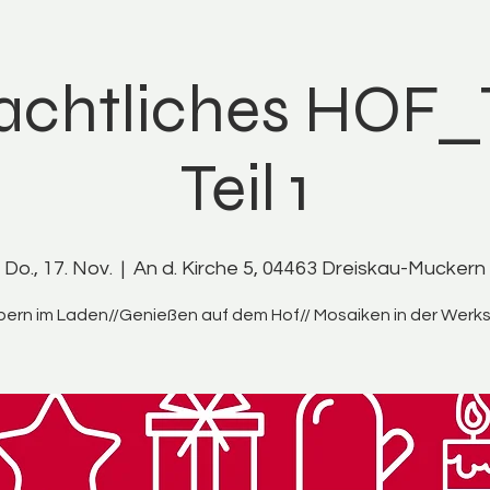
chtliches HOF_
Teil 1
Do., 17. Nov.
  |  
An d. Kirche 5, 04463 Dreiskau-Muckern
ern im Laden//Genießen auf dem Hof// Mosaiken in der Werk