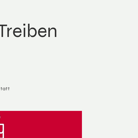
Treiben
statt